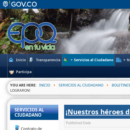
Inicio
Transparencia
Servicios al Ciudadano
N
Participa
YOU ARE HERE:
INICIO
SERVICIOS AL CIUDADANO
BOLETINES
LOGRARON!
SERVICIOS AL
¡Nuestros héroes d
CIUDADANO
Published Date
Contrato de