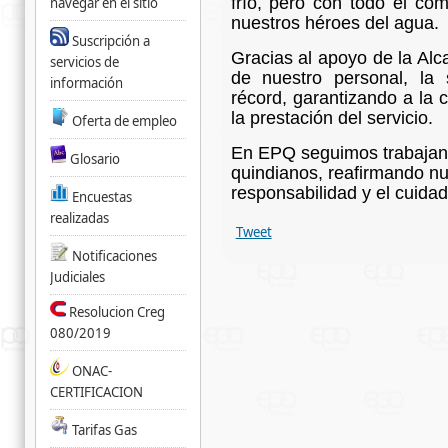
frío, pero con todo el co
navegar en el sitio
nuestros héroes del agua.
Suscripción a
Gracias al apoyo de la Alc
servicios de
de nuestro personal, la 
información
récord, garantizando a la 
la prestación del servicio.
Oferta de empleo
En EPQ seguimos trabajand
Glosario
quindianos, reafirmando nu
responsabilidad y el cuidad
Encuestas
realizadas
Tweet
Notificaciones
Judiciales
Resolucion Creg
080/2019
ONAC-
CERTIFICACION
Tarifas Gas