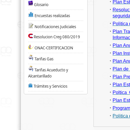
Plan Est
Glosario
Resoluci
Encuestas realizadas
segurida
Politica
Notificaciones Judiciales
Plan Tra
Resolucion Creg 080/2019
Informa
Plan Anu
ONAC-CERTIFICACION
Plan Ins
Tarifas Gas
Plan Anu
Plan de 
Tarifas Acueducto y
Alcantarillado
Plan Pr
Plan Es
Trámites y Servicios
Poltica
Plan Es
Programa
Politica