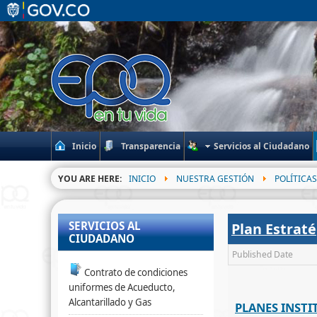
Inicio
Transparencia
Servicios al Ciudadano
YOU ARE HERE:
INICIO
NUESTRA GESTIÓN
POLÍTICA
SERVICIOS AL
Plan Estraté
CIUDADANO
Published Date
Contrato de condiciones
uniformes de Acueducto,
Alcantarillado y Gas
PLANES INSTI