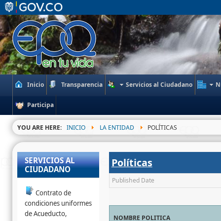
Inicio
Transparencia
Servicios al Ciudadano
N
Participa
YOU ARE HERE:
INICIO
LA ENTIDAD
POLÍTICAS
SERVICIOS AL
Políticas
CIUDADANO
Published Date
Contrato de
condiciones uniformes
de Acueducto,
NOMBRE POLITICA