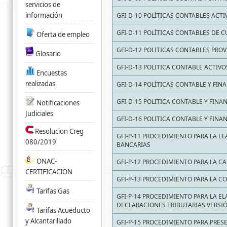
servicios de
información
GFI-D-10 POLÍTICAS CONTABLES ACTI
GFI-D-11 POLÍTICAS CONTABLES DE 
Oferta de empleo
GFI-D-12 POLITICAS CONTABLES PROV
Glosario
GFI-D-13 POLITICA CONTABLE ACTIVO
Encuestas
realizadas
GFI-D-14 POLÍTICAS CONTABLE Y FIN
GFI-D-15 POLITICA CONTABLE Y FIN
Notificaciones
Judiciales
GFI-D-16 POLITICA CONTABLE Y FIN
Resolucion Creg
GFI-P-11 PROCEDIMIENTO PARA LA E
080/2019
BANCARIAS
ONAC-
GFI-P-12 PROCEDIMIENTO PARA LA 
CERTIFICACION
GFI-P-13 PROCEDIMIENTO PARA LA C
Tarifas Gas
GFI-P-14 PROCEDIMIENTO PARA LA E
DECLARACIONES TRIBUTARIAS VERSI
Tarifas Acueducto
y Alcantarillado
GFI-P-15 PROCEDIMIENTO PARA PRES