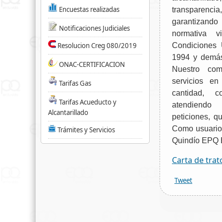
Encuestas realizadas
transparencia
garantizand
Notificaciones Judiciales
normativa v
Resolucion Creg 080/2019
Condiciones 
1994 y demás 
ONAC-CERTIFICACION
Nuestro com
servicios en
Tarifas Gas
cantidad, c
Tarifas Acueducto y
atendiend
Alcantarillado
peticiones, q
Como usuario
Trámites y Servicios
Quindío EPQ E
Carta de tra
Tweet