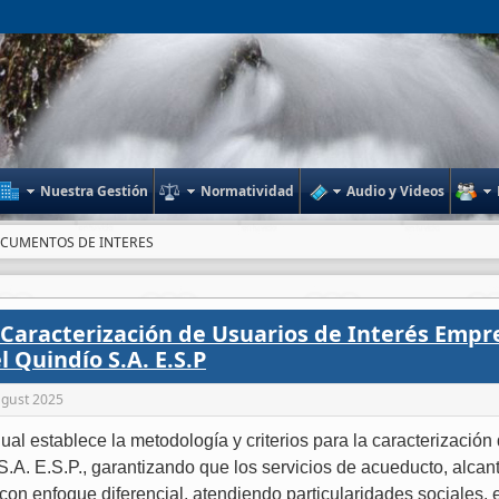
Nuestra Gestión
Normatividad
Audio y Videos
CUMENTOS DE INTERES
Caracterización de Usuarios de Interés Empr
l Quindío S.A. E.S.P
gust 2025
al establece la metodología y criterios para la caracterización
.A. E.S.P., garantizando que los servicios de acueducto, alcant
con enfoque diferencial, atendiendo particularidades sociales,