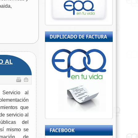
baida,
DUPLICADO DE FACTURA
O AL
Servicio al
plementación
imientos que
de servicio al
úblicas del
Así mismo se
FACEBOOK
rmación de