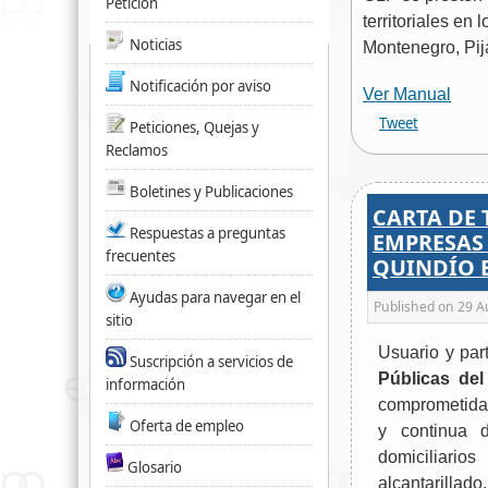
Petición
territoriales en
Noticias
Montenegro, Pij
Notificación por aviso
Ver Manual
Tweet
Peticiones, Quejas y
Reclamos
Boletines y Publicaciones
CARTA DE 
Respuestas a preguntas
EMPRESAS 
frecuentes
QUINDÍO E
Ayudas para navegar en el
Published on
29 A
sitio
Usuario y par
Suscripción a servicios de
Públicas del
información
comprometida 
Oferta de empleo
y continua d
domicilia
Glosario
alcantarillado