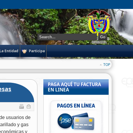
Go
La Entidad
Participa
TOP
PAGA AQUÍ TU FACTURA
esas
EN LINEA
 de usuarios de
arillado y gas
 económicas y