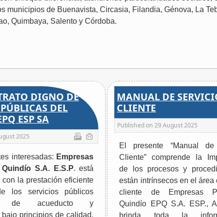
 los municipios de Buenavista, Circasia, Filandia, Génova, La Te
ao, Quimbaya, Salento y Córdoba.
TRATO DIGNO DE
MANUAL DE SERVICI
PÚBLICAS DEL
CLIENTE
PQ ESP SA
Published on
29 August 2025
ugust 2025
El presente “Manual de 
tes interesadas:
Empresas
Cliente” comprende la Im
 Quindío S.A. E.S.P
. está
de los procesos y proced
con la prestación eficiente
están intrínsecos en el área 
e los servicios públicos
cliente de Empresas P
rios de acueducto y
Quindío EPQ S.A. ESP., 
, bajo principios de calidad,
brinda toda la info