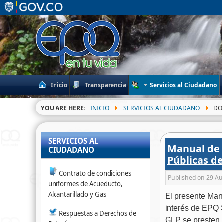
Inicio
Transparencia
Servicios al Ciudadano
YOU ARE HERE:
INICIO
SERVICIOS AL CIUDADANO
DO
SERVICIOS AL
Manual de 
CIUDADANO
Públicas de
Contrato de condiciones
Published on
29 Au
uniformes de Acueducto,
Alcantarillado y Gas
El presente Manu
interés de EPQ S
Respuestas a Derechos de
GLP se presten 