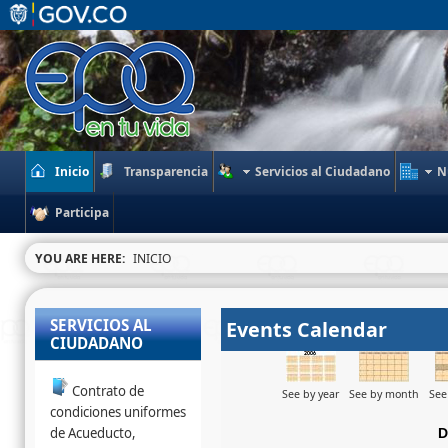
Inicio
Transparencia
Servicios al Ciudadano
N
Participa
YOU ARE HERE:
INICIO
SERVICIOS AL
Events Calendar
CIUDADANO
Contrato de
See by year
See by month
See
condiciones uniformes
de Acueducto,
D