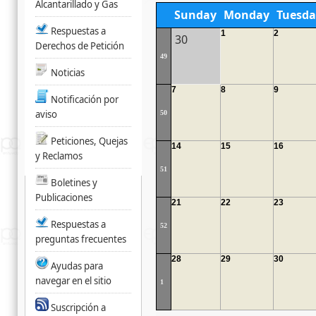
Alcantarillado y Gas
Sunday
Monday
Tuesda
Respuestas a
1
2
30
Derechos de Petición
49
Noticias
7
8
9
Notificación por
aviso
50
Peticiones, Quejas
14
15
16
y Reclamos
51
Boletines y
Publicaciones
21
22
23
Respuestas a
52
preguntas frecuentes
28
29
30
Ayudas para
navegar en el sitio
1
Suscripción a