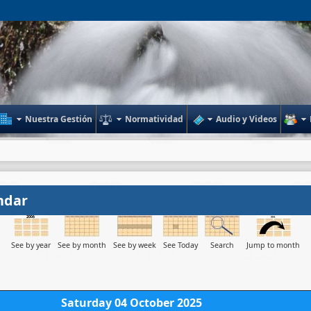
Nuestra Gestión
Normatividad
Audio y Videos
ndar
See by year
See by month
See by week
See Today
Search
Jump to month
Saturday 04 October 2025